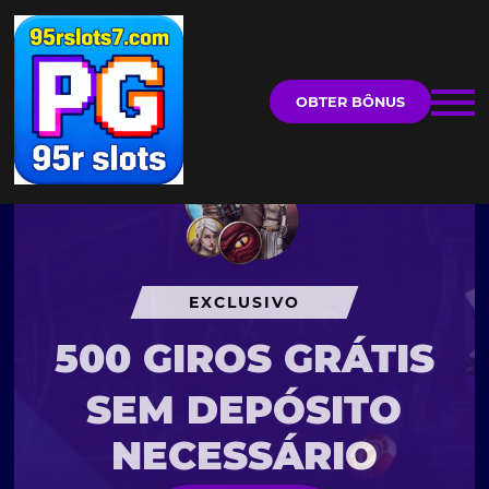
OBTER BÔNUS
EXCLUSIVO
500 GIROS GRÁTIS
SEM DEPÓSITO
NECESSÁRIO