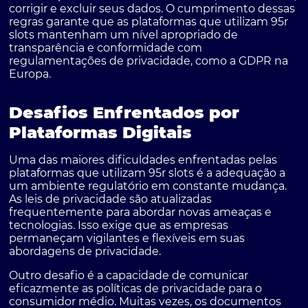
corrigir e excluir seus dados. O cumprimento dessas
regras garante que as plataformas que utilizam 95r
slots mantenham um nível apropriado de
transparência e conformidade com
regulamentações de privacidade, como a GDPR na
Europa.
Desafios Enfrentados por
Plataformas Digitais
Uma das maiores dificuldades enfrentadas pelas
plataformas que utilizam 95r slots é a adequação a
um ambiente regulatório em constante mudança.
As leis de privacidade são atualizadas
frequentemente para abordar novas ameaças e
tecnologias. Isso exige que as empresas
permaneçam vigilantes e flexíveis em suas
abordagens de privacidade.
Outro desafio é a capacidade de comunicar
eficazmente as políticas de privacidade para o
consumidor médio. Muitas vezes, os documentos