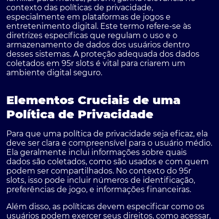
contexto das políticas de privacidade,
especialmente em plataformas de jogos e
entretenimento digital. Este termo refere-se às
diretrizes específicas que regulam o uso e o
armazenamento de dados dos usuários dentro
desses sistemas. A proteção adequada dos dados
coletados em 95r slots é vital para criarem um
ambiente digital seguro.
Elementos Cruciais de uma
Política de Privacidade
Para que uma política de privacidade seja eficaz, ela
deve ser clara e compreensível para o usuário médio.
Ela geralmente inclui informações sobre quais
dados são coletados, como são usados e com quem
podem ser compartilhados. No contexto do 95r
slots, isso pode incluir números de identificação,
preferências de jogo, e informações financeiras.
Além disso, as políticas devem especificar como os
usuários podem exercer seus direitos, como acessar,