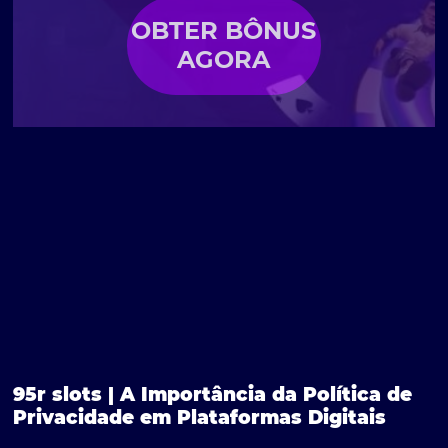
OBTER BÔNUS
AGORA
95r slots | A Importância da Política de
Privacidade em Plataformas Digitais