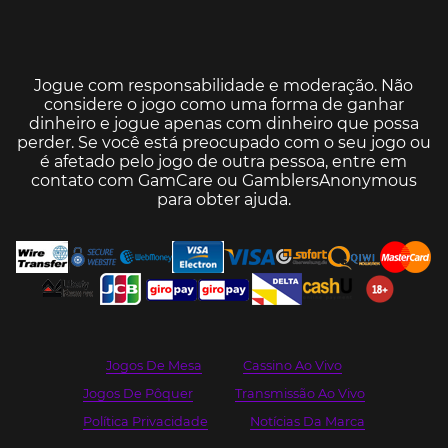
Jogue com responsabilidade e moderação. Não
considere o jogo como uma forma de ganhar
dinheiro e jogue apenas com dinheiro que possa
perder. Se você está preocupado com o seu jogo ou
é afetado pelo jogo de outra pessoa, entre em
contato com
GamCare
ou
GamblersAnonymous
para obter ajuda.
Jogos De Mesa
Cassino Ao Vivo
Jogos De Pôquer
Transmissão Ao Vivo
Política Privacidade
Notícias Da Marca