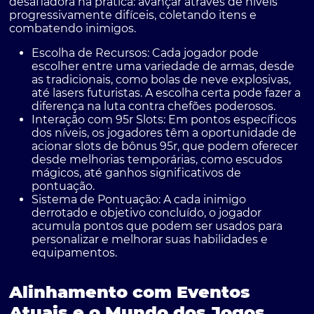
desafiadora na prática: avançar através de níveis
progressivamente difíceis, coletando itens e
combatendo inimigos.
Escolha de Recursos:
Cada jogador pode
escolher entre uma variedade de armas, desde
as tradicionais, como bolas de neve explosivas,
até lasers futuristas. A escolha certa pode fazer a
diferença na luta contra chefões poderosos.
Interação com 95r Slots:
Em pontos específicos
dos níveis, os jogadores têm a oportunidade de
acionar slots de bônus 95r, que podem oferecer
desde melhorias temporárias, como escudos
mágicos, até ganhos significativos de
pontuação.
Sistema de Pontuação:
A cada inimigo
derrotado e objetivo concluído, o jogador
acumula pontos que podem ser usados para
personalizar e melhorar suas habilidades e
equipamentos.
Alinhamento com Eventos
Atuais e o Mundo dos Jogos