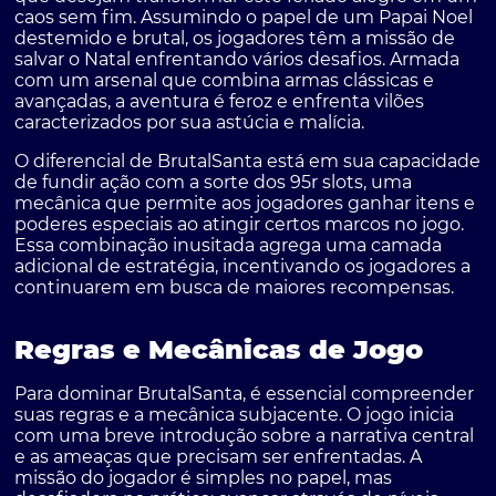
caos sem fim. Assumindo o papel de um Papai Noel
destemido e brutal, os jogadores têm a missão de
salvar o Natal enfrentando vários desafios. Armada
com um arsenal que combina armas clássicas e
avançadas, a aventura é feroz e enfrenta vilões
caracterizados por sua astúcia e malícia.
O diferencial de BrutalSanta está em sua capacidade
de fundir ação com a sorte dos
95r slots
, uma
mecânica que permite aos jogadores ganhar itens e
poderes especiais ao atingir certos marcos no jogo.
Essa combinação inusitada agrega uma camada
adicional de estratégia, incentivando os jogadores a
continuarem em busca de maiores recompensas.
Regras e Mecânicas de Jogo
Para dominar BrutalSanta, é essencial compreender
suas regras e a mecânica subjacente. O jogo inicia
com uma breve introdução sobre a narrativa central
e as ameaças que precisam ser enfrentadas. A
missão do jogador é simples no papel, mas