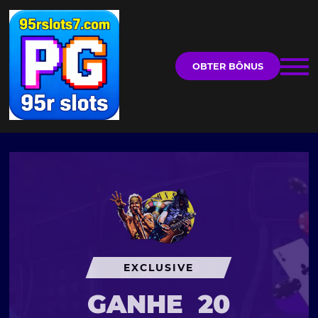
OBTER BÔNUS
EXCLUSIVE
GANHE
20