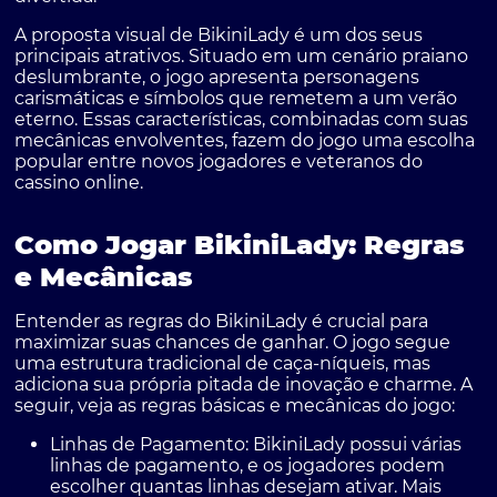
A proposta visual de BikiniLady é um dos seus
principais atrativos. Situado em um cenário praiano
deslumbrante, o jogo apresenta personagens
carismáticas e símbolos que remetem a um verão
eterno. Essas características, combinadas com suas
mecânicas envolventes, fazem do jogo uma escolha
popular entre novos jogadores e veteranos do
cassino online.
Como Jogar BikiniLady: Regras
e Mecânicas
Entender as regras do BikiniLady é crucial para
maximizar suas chances de ganhar. O jogo segue
uma estrutura tradicional de caça-níqueis, mas
adiciona sua própria pitada de inovação e charme. A
seguir, veja as regras básicas e mecânicas do jogo:
Linhas de Pagamento:
BikiniLady possui várias
linhas de pagamento, e os jogadores podem
escolher quantas linhas desejam ativar. Mais