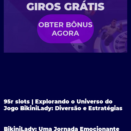
GIROS GRÁTIS
OBTER BÔNUS
AGORA
95r slots | Explorando o Universo do
Jogo BikiniLady: Diversão e Estratégias
BikiniLady: Uma Jornada Emocionante