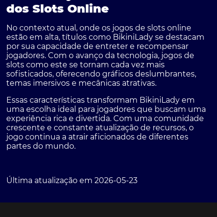
dos Slots Online
No contexto atual, onde os jogos de slots online
estão em alta, títulos como BikiniLady se destacam
por sua capacidade de entreter e recompensar
jogadores. Com o avanço da tecnologia, jogos de
slots como este se tornam cada vez mais
sofisticados, oferecendo gráficos deslumbrantes,
temas imersivos e mecânicas atrativas.
Essas características transformam BikiniLady em
uma escolha ideal para jogadores que buscam uma
experiência rica e divertida. Com uma comunidade
crescente e constante atualização de recursos, o
jogo continua a atrair aficionados de diferentes
partes do mundo.
Última atualização em 2026-05-23