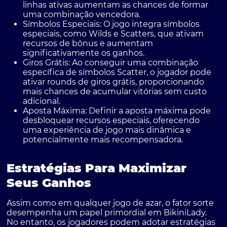
linhas ativas aumentam as chances de formar
uma combinação vencedora.
Símbolos Especiais:
O jogo integra símbolos
especiais, como Wilds e Scatters, que ativam
recursos de bônus e aumentam
significativamente os ganhos.
Giros Grátis:
Ao conseguir uma combinação
específica de símbolos Scatter, o jogador pode
ativar rounds de giros grátis, proporcionando
mais chances de acumular vitórias sem custo
adicional.
Aposta Máxima:
Definir a aposta máxima pode
desbloquear recursos especiais, oferecendo
uma experiência de jogo mais dinâmica e
potencialmente mais recompensadora.
Estratégias Para Maximizar
Seus Ganhos
Assim como em qualquer jogo de azar, o fator sorte
desempenha um papel primordial em BikiniLady.
No entanto, os jogadores podem adotar estratégias