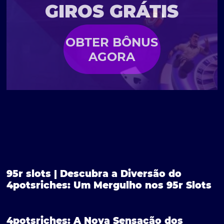
GIROS GRÁTIS
OBTER BÔNUS
AGORA
95r slots | Descubra a Diversão do
4potsriches: Um Mergulho nos 95r Slots
4potsriches: A Nova Sensação dos