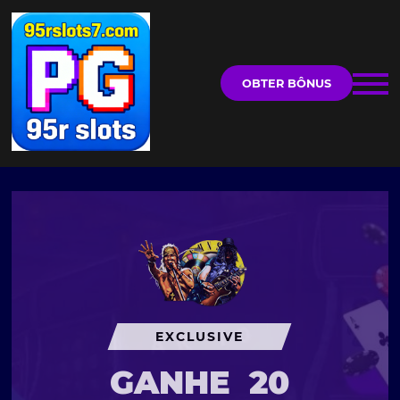
OBTER BÔNUS
EXCLUSIVE
GANHE
20